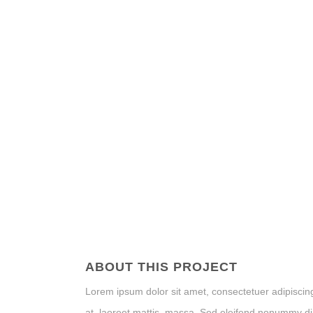
ABOUT THIS PROJECT
Lorem ipsum dolor sit amet, consectetuer adipiscin
at, laoreet mattis, massa. Sed eleifend nonummy d