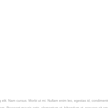
g elit. Nam cursus. Morbi ut mi. Nullam enim leo, egestas id, condimen
iam. Praesent mauris ante, elementum et, bibendum at, posuere sit am